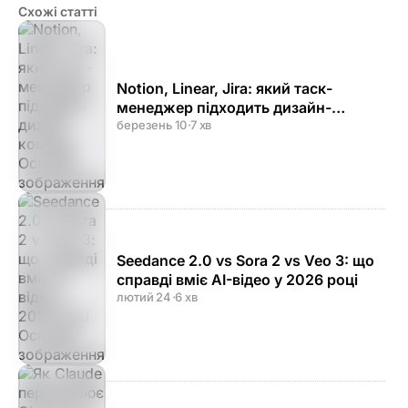
Схожі статті
Notion, Linear, Jira: який таск-
менеджер підходить дизайн-
команді
березень 10
·
7 хв
Seedance 2.0 vs Sora 2 vs Veo 3: що
справді вміє AI-відео у 2026 році
лютий 24
·
6 хв