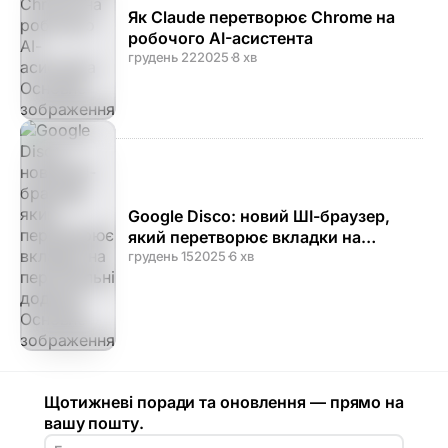
Як Claude перетворює Chrome на
робочого AI-асистента
грудень 22
2025
·
8 хв
Google Disco: новий ШІ-браузер,
який перетворює вкладки на
персональні додатки
грудень 15
2025
·
6 хв
Щотижневі поради та оновлення — прямо на
вашу пошту.