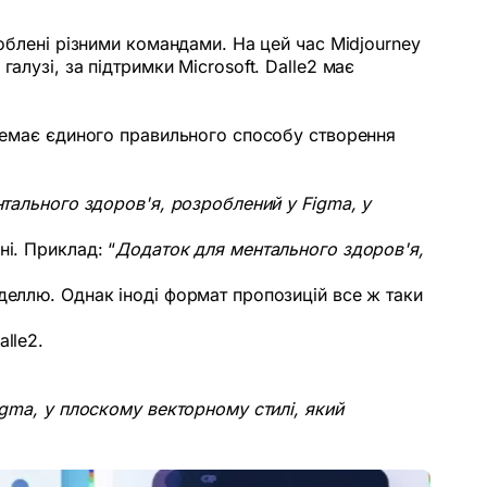
роблені різними командами. На цей час Midjourney
алузі, за підтримки Microsoft. Dalle2 має
 Немає єдиного правильного способу створення
тального здоров'я, розроблений у Figma, у
і. Приклад: “
Додаток для ментального здоров'я,
деллю. Однак іноді формат пропозицій все ж таки
lle2.
igma, у плоскому векторному стилі, який