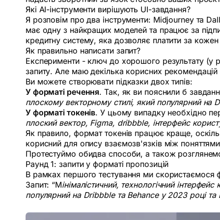
Які AI-інструменти вирішують UI-завдання?
Я розповім про два інструменти: Midjourney та Da
має одну з найкращих моделей та працює за підпис
кредитну систему, яка дозволяє платити за кожен
Як правильно написати запит?
Експерименти - ключ до хорошого результату (у р
запиту. Але маю декілька корисних рекомендацій
Ви можете створювати підказки двох типів:
У форматі речення
. Так, як ви пояснили б завданн
плоскому векторному стилі, який популярний на Dr
У форматі токенів
. У цьому випадку необхідно пе
плоский вектор, Figma, dribbble, інтерфейс корист
Як правило, формат токенів працює краще, оскіль
корисний для опису взаємозв'язків між поняттями
Протестуймо обидва способи, а також розглянемо 
Раунд 1: запити у форматі пропозицій
В рамках першого тестування ми скористаємося ф
Запит: “М
інімалістичний, технологічний інтерфейс
популярний на Dribbble та Behance у 2023 році та