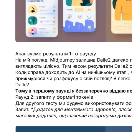
Аналізуємо результати 1-го раунду
На мій погляд, Midjourney залишив Dalle2 далеко
виглядають цілісно. Тим часом результати Dalle2
Коли справа доходить до AI на нинішньому етапі, м
прижмурюся чи розфокусую свій погляд? Я легко мі
Dalle2.
Тому в першому раунді я беззаперечно віддаю пе
Раунд 2: запити у форматі токенів
Для другого тесту ми будемо використовувати фор
Запит: “Д
одаток для ментального здоров'я, плоски
магазині додатків, відзначений нагородами дизайн