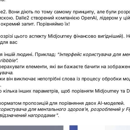
lle2. Вони діють по тому самому принципу, але були роз
кою. Dalle2 створений компанією OpenAI, лідером у цій г
 окремий запит. Порівняймо їх!
озрізі цього аспекту Midjourney фінансово вигідніший).
 для вас
я іншій людині. Приклад: “
Інтерфейс користувача для мен
ibbble”.
рерахувати елементи, які ви бажаєте бачити на зображенн
увача.
ки він виключає непотрібні слова із процесу обробки мо
.
кілька інших параметрів, щоб порівняти Midjourney та Da
орматом пропозицій для порівняння двох AI-моделей.
 користувача для ментального здоров'я, розроблений у F
 відзначений нагородами
”.