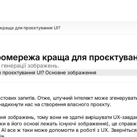
 краща для проєктування UI?
ейромережа краща для проєктуван
 генерації зображень.
кстових запитів. Отже, штучний інтелект може згенерува
 надихнути нас на створення власного проєкту.
ння зображень, тому вони не здатні вирішувати UX-завд
ки в його основі лежать існуючі зображення), це справ
 AI все ж таки може допомогти в роботі з UX. Звернітьс
ів.