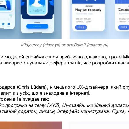
Midjourney (ліворуч) проти Dalle2 (праворуч)
ати моделей сприймаються приблизно однаково, проте Mi
 використовувати як референси під час розробки власних
ерса (Chris Lüders), німецького UX-дизайнера, який опу
апитів
з усіх, що я знаходив в Інтернеті.
кенів і виглядає так:
ейс програми на тему [XYZ], UI-дизайн, мобільний додаток
нативний додаток, дизайн, інтерфейс користувача, Figma, A