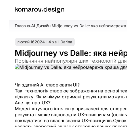
Головна
AI Дизайн
Midjourney vs Dalle: яка нейромережа
/
/
лютий 16
2024
4 хв
Darina
Midjourney vs Dalle: яка н
Порівняння найпопулярніших технологій для
Чи здатний AI створювати UI?
Так, технологія створює зображення на основі те
підказку. Як мінімум отримані результати можуть
Але що про UX?
Моделі штучного інтелекту призначені для створе
результат може відповідати UX-принципам (оскіль
покладатися на власні знання UX-принципів.Однак
надасть зворотний зв'язок стосовно ваших проєкт