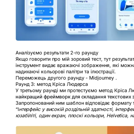
Аналізуємо результати 2-го раунду
Якщо говорити про мій зоровий тест, тут результ
інструмент видає вражаючі зображення, які можна
надихаючі кольорові палітри та ілюстрації.
Переможець другого раунду - Midjourney .
Раунд 3: метод Кріса Людерса
У третьому раунді ми протестуємо метод Кріса Люд
найкращий фреймворк для складання текстових з
Запропонований ним шаблон відповідає формату то
“І
нтерфейс у високій роздільній здатності, інтерф
юзабіліті, один екран, плоскі кольори, Helvetica, 