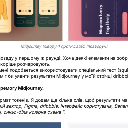
Midjourney (ліворуч) проти Dalle2 (праворуч)
 позаду у першому ж раунді. Хоча деякі елементи на зоб
 скоріше розчаровують.
ені подобається використовувати спеціальний тест (squin
г би уявити результати Midjourney у моїй стрічці dribbb
ремогу Midjourney.
мат токенів. Я додам ще кілька слів, щоб результати м
й вектор, Figma, dribbble, інтерфейс користувача, Behanc
, синьо-біла колірна схема ”.