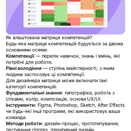
Як влаштована матриця компетенцій?
Будь-яка матриця компетенцій будується за двома
основними осями:
Компетенції
— перелік навичок, знань і вмінь, які
потрібні для роботи.
Рівні володіння
— ступінь майстерності, з яким
людина застосовує ці компетенції.
Для дизайнера матриця може включати такі
категорії компетенцій:
Фундаментальні знання
: типографіка, робота з
сітками, колір, композиція, основи UX/UI.
Інструменти
: Figma, Photoshop, Sketch, After Effects
чи будь-які інші програми, які використовує ваша
команда.
Методи роботи
: дизайн-процес, прототипування,
тестування гіпотез, ітеративний дизайн.