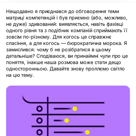
Нещодавно я приєднався до обговорення теми
матриці компетенцій і був приємно (або, можливо,
не дуже) здивований: виявляється, навіть фахівці
одного рівня та з подібних компаній сприймають її
зовсім по-різному. Для когось це справжнє
спасіння, а для когось — бюрократична морока. Я
замислився: чому б не розібратися в цьому
детальніше? Сподіваюся, ви принаймні чули про це
поняття, інакше наша розмова може стати дещо
односторонньою. Давайте знову проллємо cвітло
на цю тему.