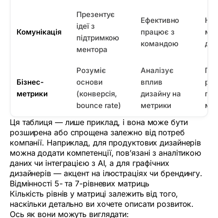
Презентує
Ефективно
На
ідеї з
Комунікація
працює з
мо
підтримкою
командою
диз
ментора
Розуміє
Аналізує
Пр
Бізнес-
основи
вплив
ріш
метрики
(конверсія,
дизайну на
по
bounce rate)
метрики
мет
Ця таблиця — лише приклад, і вона може бути
розширена або спрощена залежно від потреб
компанії. Наприклад, для продуктових дизайнерів
можна додати компетенції, пов’язані з аналітикою
даних чи інтеграцією з AI, а для графічних
дизайнерів — акцент на ілюстраціях чи брендингу.
Відмінності 5- та 7-рівневих матриць
Кількість рівнів у матриці залежить від того,
наскільки детально ви хочете описати розвиток.
Ось як вони можуть виглядати: