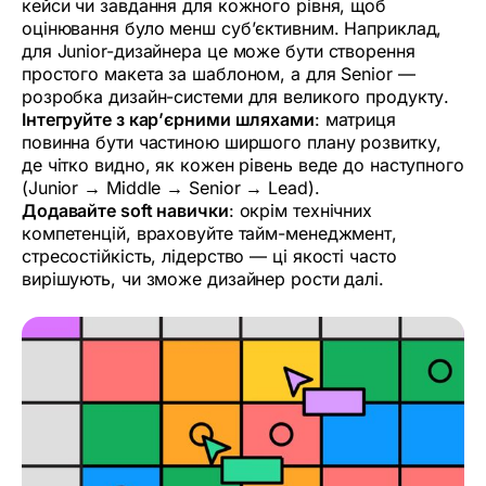
кейси чи завдання для кожного рівня, щоб
оцінювання було менш суб’єктивним. Наприклад,
для Junior-дизайнера це може бути створення
простого макета за шаблоном, а для Senior —
розробка дизайн-системи для великого продукту.
Інтегруйте з кар’єрними шляхами
: матриця
повинна бути частиною ширшого плану розвитку,
де чітко видно, як кожен рівень веде до наступного
(Junior → Middle → Senior → Lead).
Додавайте soft навички
: окрім технічних
компетенцій, враховуйте тайм-менеджмент,
стресостійкість, лідерство — ці якості часто
вирішують, чи зможе дизайнер рости далі.