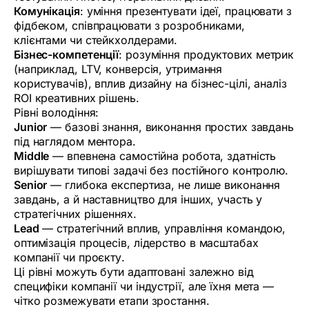
Комунікація
: уміння презентувати ідеї, працювати з
фідбеком, співпрацювати з розробниками,
клієнтами чи стейкхолдерами.
Бізнес-компетенції
: розуміння продуктових метрик
(наприклад, LTV, конверсія, утримання
користувачів), вплив дизайну на бізнес-цілі, аналіз
ROI креативних рішень.
Рівні володіння:
Junior
— базові знання, виконання простих завдань
під наглядом ментора.
Middle
— впевнена самостійна робота, здатність
вирішувати типові задачі без постійного контролю.
Senior
— глибока експертиза, не лише виконання
завдань, а й наставництво для інших, участь у
стратегічних рішеннях.
Lead
— стратегічний вплив, управління командою,
оптимізація процесів, лідерство в масштабах
компанії чи проєкту.
Ці рівні можуть бути адаптовані залежно від
специфіки компанії чи індустрії, але їхня мета —
чітко розмежувати етапи зростання.