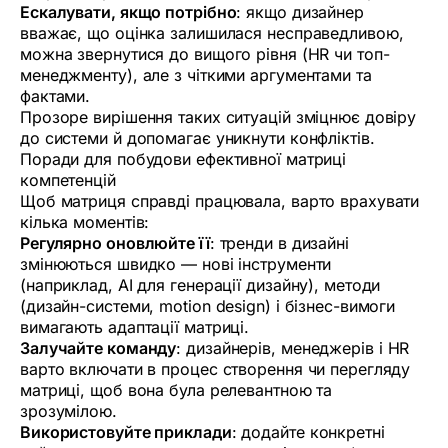
Ескалувати, якщо потрібно
: якщо дизайнер
вважає, що оцінка залишилася несправедливою,
можна звернутися до вищого рівня (HR чи топ-
менеджменту), але з чіткими аргументами та
фактами.
Прозоре вирішення таких ситуацій зміцнює довіру
до системи й допомагає уникнути конфліктів.
Поради для побудови ефективної матриці
компетенцій
Щоб матриця справді працювала, варто врахувати
кілька моментів:
Регулярно оновлюйте її
: тренди в дизайні
змінюються швидко — нові інструменти
(наприклад, AI для генерації дизайну), методи
(дизайн-системи, motion design) і бізнес-вимоги
вимагають адаптації матриці.
Залучайте команду
: дизайнерів, менеджерів і HR
варто включати в процес створення чи перегляду
матриці, щоб вона була релевантною та
зрозумілою.
Використовуйте приклади
: додайте конкретні