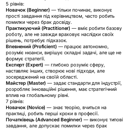
5 рівнів:
Новачок (Beginner)
— тільки починає, виконує
прості завдання під керівництвом, часто робить
помилки через брак досвіду.
Практикуючий (Practitioner)
— вміє робити базову
роботу, але не завжди враховує наслідки своїх
рішень, потребує підказок.
Впевнений (Proficient)
— працює автономно,
розуміє нюанси, вирішує складні задачі, але ще не
формує стратегії.
Експерт (Expert)
— глибоко розуміє сферу,
наставляє інших, створює нові підходи, але
зосереджений на своїй області.
Майстер (Master)
— задає стандарти для індустрії,
розробляє інноваційні рішення, має стратегічний
вплив на глобальному рівні.
7 рівнів:
Новачок (Novice)
— знає теорію, вчиться на
практиці, робить перші кроки в професії.
Початківець (Advanced Beginner)
— виконує типові
завдання, але допускає помилки через брак