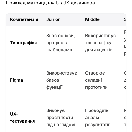
Приклад матриці для UI/UX-дизайнера
Компетенція
Junior
Middle
Sen
Роз
Знає основи,
Використовує
уні
Типографіка
працює з
типографіку
шри
шаблонами
для акцентів
ріш
Використовує
Створює
Опт
Figma
базові
складні
диз
функції
прототипи
си
Виконує
Проводить
Роз
UX-
прості тести
аналіз
стр
тестування
під наглядом
результатів
тес