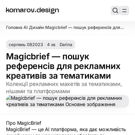
Головна
AI Дизайн
Magicbrief — пошук референсів для
/
/
рекламних креативів за тематиками
серпень 08
2023
4 хв
Darina
Magicbrief — пошук
референсів для рекламних
креативів за тематиками
Колекції рекламних макетів за тематиками,
нішами та платформами
Про MagicBrief
MagicBrief — це AI платформа, яка дає можливість