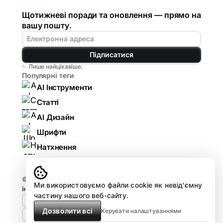
Щотижневі поради та оновлення — прямо на
вашу пошту.
Підписатися
✨ Лише найцікавіше.
Популярні теги
AI Інструменти
Статті
AI Дизайн
Шрифти
Натхнення
© 2026
Komarov.Design — AI для дизайнерів:
Ми використовуємо файли cookie як невід'ємну
інструменти, гайди, огляди
.
частину нашого веб-сайту.
🤘🏻 Design HUB by Komarov
Реклама та співпраця
Дозволити всі
Керувати налаштуваннями
Про проєкт