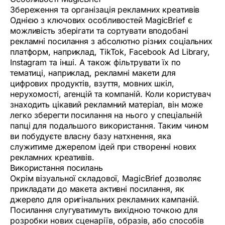
Збереження та організація рекламних креативів
Однією з ключових особливостей MagicBrief є
можливість зберігати та сортувати вподобані
рекламні посилання з абсолютно різних соціальних
платформ, наприклад, TikTok, Facebook Ad Library,
Instagram та інші. А також фільтрувати їх по
тематиці, наприклад, рекламні макети для
цифрових продуктів, взуття, мовних шкіл,
нерухомості, агенцій та компаній. Коли користувач
знаходить цікавий рекламний матеріал, він може
легко зберегти посилання на нього у спеціальній
папці для подальшого використання. Таким чином
ви побудуєте власну базу натхнення, яка
служитиме джерелом ідей при створенні нових
рекламних креативів.
Використання посилань
Окрім візуальної складової, MagicBrief дозволяє
прикладати до макета активні посилання, як
джерело для оригінальних рекламних кампаній.
Посилання слугуватимуть вихідною точкою для
розробки нових сценаріїв, образів, або способів