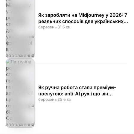
Як заробляти на Midjourney у 2026: 7
реальних способів для українських
фрилансерів
березень 31
·
5 хв
Як ручна робота стала преміум-
послугою: anti-AI рух і що він
означає для бізнесу
березень 25
·
5 хв