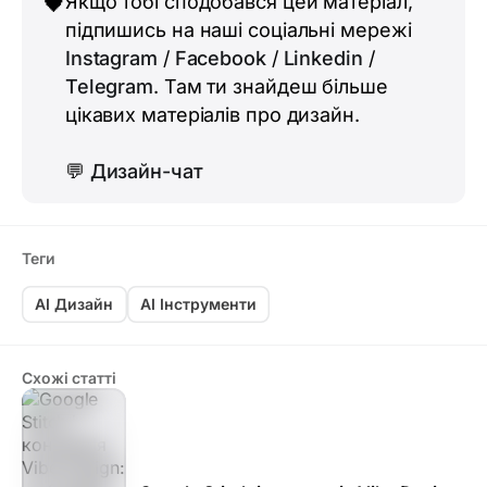
Якщо тобі сподобався цей матеріал,
🖤
підпишись на наші соціальні мережі
Instagram
/
Facebook
/
Linkedin
/
Telegram
. Там ти знайдеш більше
цікавих матеріалів про дизайн.
💬
Дизайн-чат
Теги
AI Дизайн
AI Інструменти
Схожі статті