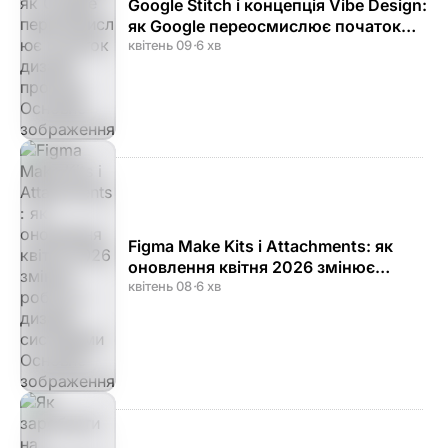
Google Stitch і концепція Vibe Design:
як Google переосмислює початок
дизайн-процесу
квітень 09
·
6 хв
Figma Make Kits і Attachments: як
оновлення квітня 2026 змінює
роботу з дизайн-системами
квітень 08
·
6 хв