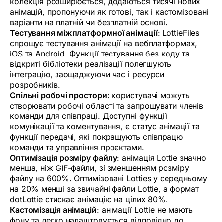
колекція розширюється, додаються тисячі нових
анімацій, пропонуючи як готові, так і кастомізовані
варіанти на платній чи безплатній основі.
Тестування міжплатформної анімації
: LottieFiles
спрощує тестування анімації на вебплатформах,
iOS та Android. Функції тестування без коду та
відкриті бібліотеки реалізації полегшують
інтеграцію, заощаджуючи час і ресурси
розробників.
Спільні робочі простори
: користувачі можуть
створювати робочі області та запрошувати членів
команди для співпраці. Доступні функції
комунікації та коментування, є статус анімації та
функції передачі, які покращують співпрацю
команди та управління проєктами.
Оптимізація розміру файлу
: анімація Lottie значно
менша, ніж GIF-файли, зі зменшенням розміру
файлу на 600%. Оптимізовані Lotties у середньому
на 20% менші за звичайні файли Lottie, а формат
dotLottie стискає анімацію на цілих 80%.
Кастомізація анімацій
: анімації Lottie не мають
фону та легко налаштовується відповідно до