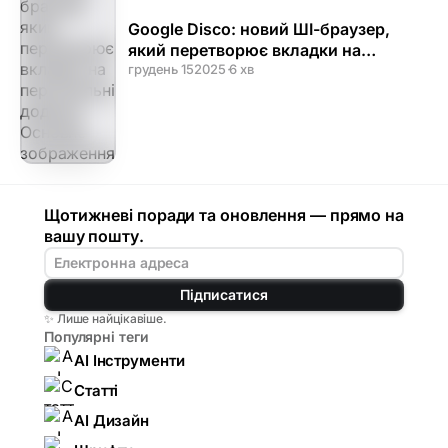
Google Disco: новий ШІ-браузер,
який перетворює вкладки на
персональні додатки
грудень 15
2025
·
6 хв
Щотижневі поради та оновлення — прямо на
вашу пошту.
Підписатися
✨ Лише найцікавіше.
Популярні теги
AI Інструменти
Статті
AI Дизайн