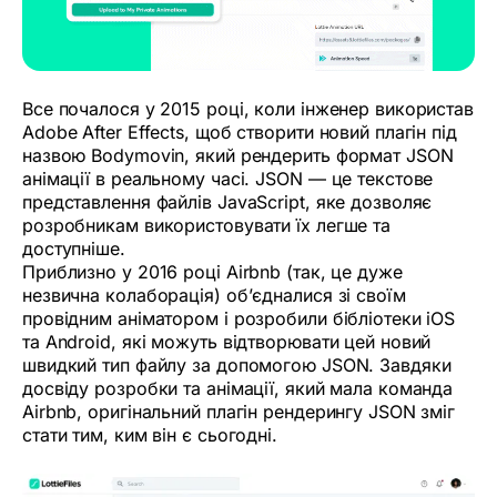
Все почалося у 2015 році, коли інженер використав
Adobe After Effects, щоб створити новий плагін під
назвою Bodymovin, який рендерить формат JSON
анімації в реальному часі. JSON — це текстове
представлення файлів JavaScript, яке дозволяє
розробникам використовувати їх легше та
доступніше.
Приблизно у 2016 році Airbnb (так, це дуже
незвична колаборація) об’єдналися зі своїм
провідним аніматором і розробили бібліотеки iOS
та Android, які можуть відтворювати цей новий
швидкий тип файлу за допомогою JSON. Завдяки
досвіду розробки та анімації, який мала команда
Airbnb, оригінальний плагін рендерингу JSON зміг
стати тим, ким він є сьогодні.