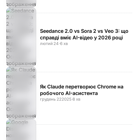
Seedance 2.0 vs Sora 2 vs Veo 3: що
справді вміє AI-відео у 2026 році
лютий 24
·
6 хв
Як Claude перетворює Chrome на
робочого AI-асистента
грудень 22
2025
·
8 хв