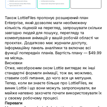
Також LottieFiles пропонує розширений план
Enterprise, який дозволяє мати необмежену
кількість ліцензій на перегляд, запрошувати скільки
завгодно людей для пошуку, перегляду та
коментування анімацій у вашій робочій області чи
проєктах. Додатково має журнали доступу,
інформаційну панель аналітики та включає всі
функції попередніх планів. Вартість плану — $49.99
на місяць.
Висновки
Отже, неозброєним оком Lottie виглядає як інші
стандартні формати анімації, тож ви, можливо,
ставили собі питання, до чого вся ця метушня.
Тепер, коли ви знаєте більше про LottieFiles, як
виник Lottie і що вони можуть запропонувати, ви
майже напевно захочете почати використовувати їх
у своєму робочому процесі.
Переваги