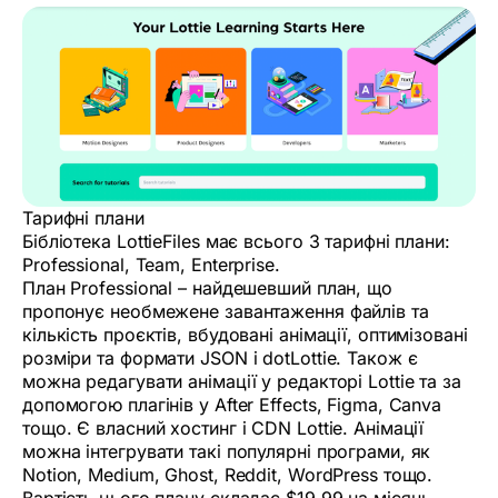
Тарифні плани
Бібліотека LottieFiles має всього 3 тарифні плани:
Professional, Team, Enterprise.
План Professional – найдешевший план, що
пропонує необмежене завантаження файлів та
кількість проєктів, вбудовані анімації, оптимізовані
розміри та формати JSON і dotLottie. Також є
можна редагувати анімації у редакторі Lottie та за
допомогою плагінів у After Effects, Figma, Canva
тощо. Є власний хостинг і CDN Lottie. Анімації
можна інтегрувати такі популярні програми, як
Notion, Medium, Ghost, Reddit, WordPress тощо.
Вартість цього плану складає $19.99 на місяць.