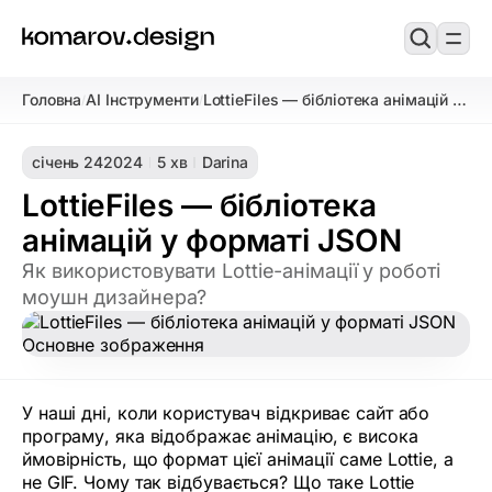
Головна
AI Інструменти
LottieFiles — бібліотека анімацій у
/
/
форматі JSON
січень 24
2024
5 хв
Darina
LottieFiles — бібліотека
анімацій у форматі JSON
Як використовувати Lottie-анімації у роботі
моушн дизайнера?
У наші дні, коли користувач відкриває сайт або
програму, яка відображає анімацію, є висока
ймовірність, що формат цієї анімації саме Lottie, а
не GIF. Чому так відбувається? Що таке Lottie