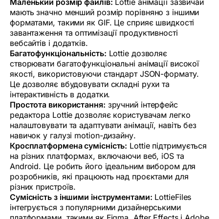
Маленький розмір файлів:
Lottie анімації зазвичай
мають значно менший розмір порівняно з іншими
форматами, такими як GIF. Це сприяє швидкості
завантаження та оптимізації продуктивності
вебсайтів і додатків.
Багатофункціональність:
Lottie дозволяє
створювати багатофункціональні анімації високої
якості, використовуючи стандарт JSON-формату.
Це дозволяє вбудовувати складні рухи та
інтерактивність в додатки.
Простота використання:
зручний інтерфейс
редактора Lottie дозволяє користувачам легко
налаштовувати та адаптувати анімації, навіть без
навичок у галузі motion-дизайну.
Кросплатформена сумісність:
Lottie підтримується
на різних платформах, включаючи веб, iOS та
Android. Це робить його ідеальним вибором для
розробників, які працюють над проєктами для
різних пристроїв.
Сумісність з іншими інструментами:
LottieFiles
інтегрується з популярними дизайнерськими
платформами, такими як Figma, After Effects і Adobe