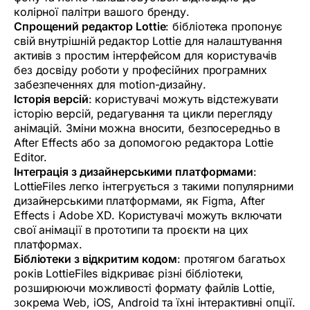
колірної палітри вашого бренду.
Спрощений редактор Lottie
: бібліотека пропонує
свій внутрішній редактор Lottie для налаштування
активів з простим інтерфейсом для користувачів
без досвіду роботи у професійних програмних
забезпеченнях для motion-дизайну.
Історія версій
: користувачі можуть відстежувати
історію версій, редагування та цикли перегляду
анімацій. Зміни можна вносити, безпосередньо в
After Effects або за допомогою редактора Lottie
Editor.
Інтеграція з дизайнерськими платформами
:
LottieFiles легко інтегрується з такими популярними
дизайнерськими платформами, як Figma, After
Effects і Adobe XD. Користувачі можуть включати
свої анімації в прототипи та проєкти на цих
платформах.
Бібліотеки з відкритим кодом
: протягом багатьох
років LottieFiles відкриває різні бібліотеки,
розширюючи можливості формату файлів Lottie,
зокрема Web, iOS, Android та їхні інтерактивні опції.