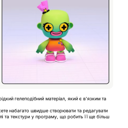
дкий гелеподібний матеріал, який є в'язким та
жете набагато швидше створювати та редагувати
і та текстури у програму, що робить її ще більш