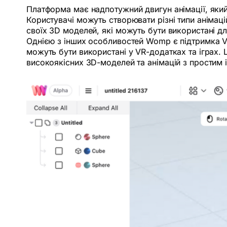
Платформа має надпотужний двигун анімації, який
Користувачі можуть створювати різні типи анімац
своїх 3D моделей, які можуть бути використані для
Однією з інших особливостей Womp є підтримка VR 
можуть бути використані у VR-додатках та іграх. 
високоякісних 3D-моделей та анімацій з простим