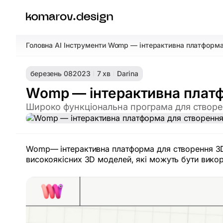
Головна
AI Інструменти
Womp — інтерактивна платформа 
/
/
березень 08
2023
7 хв
Darina
Womp — інтерактивна платф
Широко функціональна програма для створен
Womp— інтерактивна платформа для створення 3D
високоякісних 3D моделей, які можуть бути викорис