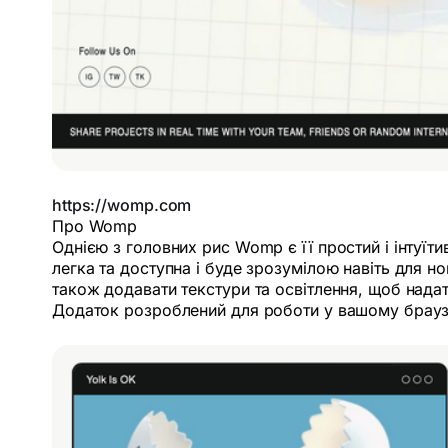
https://womp.com
Про Womp
Однією з головних рис Womp є її простий і інтуї
легка та доступна і буде зрозумілою навіть для н
також додавати текстури та освітлення, щоб нада
Додаток розроблений для роботи у вашому браузер