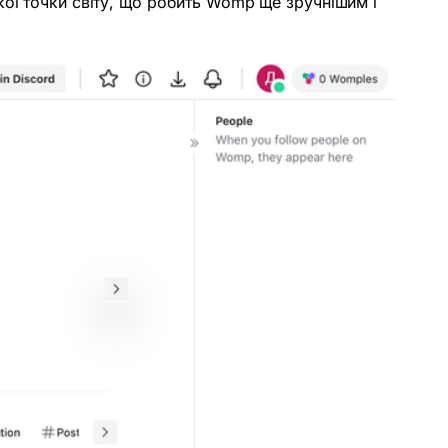
кої точки світу, що робить Womp ще зручнішим і