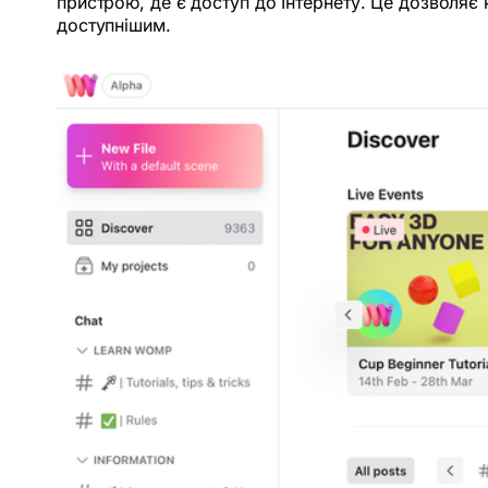
пристрою, де є доступ до Інтернету. Це дозволяє
доступнішим.