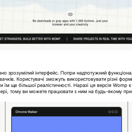
тивно зрозумілий інтерфейс. Попри надпотужний функціо
овачків. Користувачі зможуть використовувати різні форм
ти їм ще більшої реалістичності. Наразі ця версія Womp
і, тому ви можете працювати з ним на будь-якому пристр