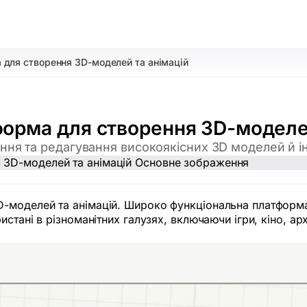
для створення 3D-моделей та анімацій
орма для створення 3D-моделей
ня та редагування високоякісних 3D моделей й і
-моделей та анімацій. Широко функціональна платформа
тані в різноманітних галузях, включаючи ігри, кіно, арх