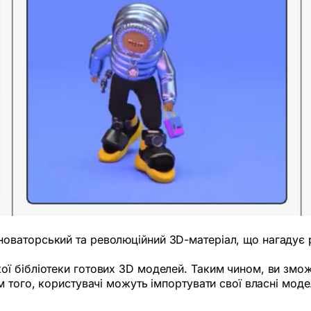
ваторський та революційний 3D-матеріал, що нагадує рі
ї бібліотеки готових 3D моделей. Таким чином, ви змо
 того, користувачі можуть імпортувати свої власні модел