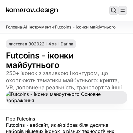
Головна
AI Інструменти
Futcoins - іконки майбутнього
/
/
листопад 30
2022
4 хв
Darina
Futcoins - іконки
майбутнього
250+ іконок з заливкою і контуром, що
охоплюють тематики майбутнього: крипта,
VR, доповнена реальність, транспорт та інші
Про Futcoins
Futcoins
- вебсайт, який зібрав біля десятка
наборів нішевих іконок із різних технологічних