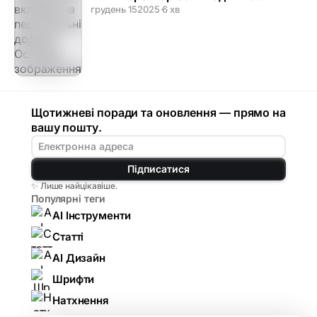
персональні додатки
грудень 15
2025
·
6 хв
Щотижневі поради та оновлення — прямо на
вашу пошту.
Підписатися
✨ Лише найцікавіше.
Популярні теги
AI Інструменти
Статті
AI Дизайн
Шрифти
Натхнення