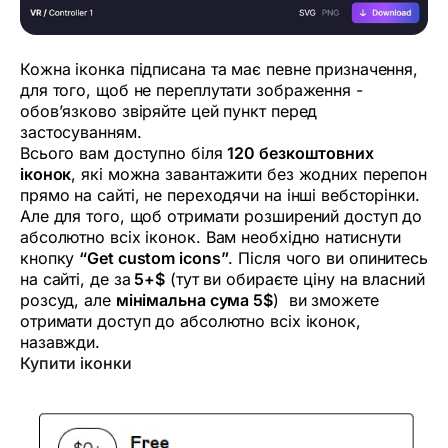
Кожна іконка підписана та має певне призначення,
для того, щоб не переплутати зображення -
обов’язково звіряйте цей пункт перед
застосуванням.
Всього вам доступно біля
120 безкоштовних
іконок
, які можна завантажити без жодних перепон
прямо на сайті, не переходячи на інші вебсторінки.
Але для того, щоб отримати розширений доступ до
абсолютно всіх іконок. Вам необхідно натиснути
кнопку
“Get custom icons”
. Після чого ви опинитесь
на сайті, де за
5+$
(тут ви обираєте ціну на власний
розсуд, але
мінімальна сума 5$
) ви зможете
отримати доступ до абсолютно всіх іконок,
назавжди.
Купити іконки