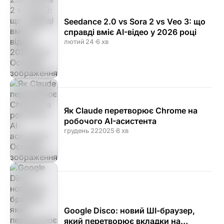
Seedance 2.0 vs Sora 2 vs Veo 3: що
справді вміє AI-відео у 2026 році
лютий 24
·
6 хв
Як Claude перетворює Chrome на
робочого AI-асистента
грудень 22
2025
·
8 хв
Google Disco: новий ШІ-браузер,
який перетворює вкладки на