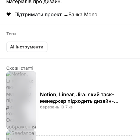
матеріалів про дизайн.
🖤
Підтримати проект
←Банка Mono
Теги
AI Інструменти
Схожі статті
Notion, Linear, Jira: який таск-
менеджер підходить дизайн-
команді
березень 10
·
7 хв