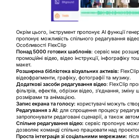
Окрім цього, інструмент пропонує AI функції гене
пропонує можливість спільного редагування віде
Особливості FlexClip
Понад 5000 готових шаблонів
: сервіс має розши
промоційні відео, відео інструкції, інфографіку т
макет.
Розширена бібліотека візуальних активів:
FlexClip
відеофрагменти, графіку, фотографії та музику.
Додаткові засоби редагування відео
: FlexClip п
фільтрів, ефектів, обрізки відео, з’єднання, змі
розмірами та анімацією.
Запис екрана та голосу:
користувачі можуть створ
Редагування з AI:
для спрощення процесу редагуван
запропонувати редаговані сценарії, а також авто
Спільне редагування відео:
сервіс пропонує можли
дозволяє команді спільно працювати над проєктом
Проста інтеграція зі соціальними мережами:
післ