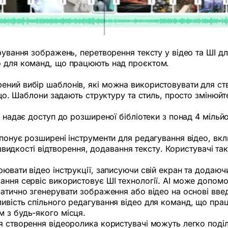
рування зображень, перетворення тексту у відео та ШІ д
о для команд, що працюють над проєктом.
рений вибір шаблонів, які можна використовувати для ст
ощо. Шаблони задають структуру та стиль, просто змінюйте
 надає доступ до розширеної бібліотеки з понад 4 мільйо
ропонує розширені інструменти для редагування відео, в
ну швидкості відтворення, додавання тексту. Користувачі
ювати відео інструкції, записуючи свій екран та додаюч
ня сервіс використовує ШІ технології. AI може допомог
матично згенерувати зображення або відео на основі введ
вість спільного редагування відео для команд, що прац
 з будь-якого місця.
я створення відеоролика користувачі можуть легко поді