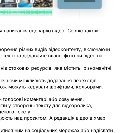
ля написання сценарію відео. Сервіс також
ворення різних видів відеоконтенту, включаючи
 текст та додавайте власні фото чи відео на
нів стокових ресурсів, яка містить різноманітні
ключаючи можливість додавання переходів,
 також можуть керувати шрифтами, кольорами,
и голосові коментарі або озвучення.
ти у створенні тексту для відеоролика,
еного тексту.
юють над проєктом. А редакція відео в хмарі
литися ним на соціальних мережах або надіслати