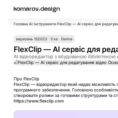
Головна
AI Інструменти
FlexClip — AI cервіс для редагув
/
/
вересень 15
2023
5 хв
Darina
FlexClip — AI cервіс для ред
AI відеоредактор з вбудованою бібліотекою 
Про FlexClip
FlexClip — відеоредактор який надає можливість 
програмного забезпечення. Головною особливістю
створювати ролики за готовими структурами та сти
https://www.flexclip.com