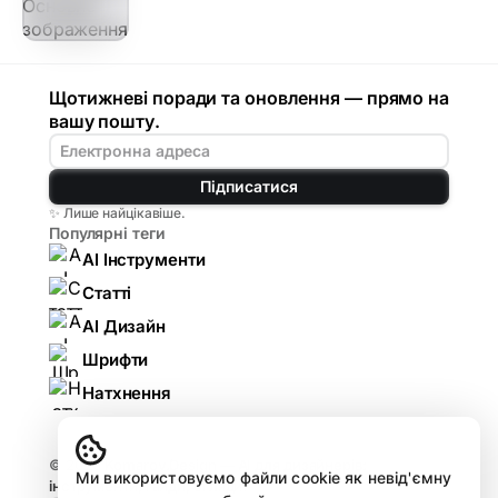
Щотижневі поради та оновлення — прямо на
вашу пошту.
Підписатися
✨ Лише найцікавіше.
Популярні теги
AI Інструменти
Статті
AI Дизайн
Шрифти
Натхнення
© 2026
Komarov.Design — AI для дизайнерів:
Ми використовуємо файли cookie як невід'ємну
інструменти, гайди, огляди
.