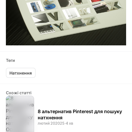
Теги
Натхнення
Схожі статті
8 альтернатив Pinterest для пошуку
натхнення
лютий 20
2025
·
4 хв