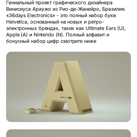
Гениальный проект графического дизайнера
Винисиуса Араужо из Рио-де-Жанейро, Бразилия.
«36days Electronics» - это полный набор букв
Helvetica, основанный на новых и ретро-
электронных брендах, таких как Ultimate Ears (U),
Apple (A) и Nintendo (N). Полный алфавит и
бонусный набор цифр смотрите ниже