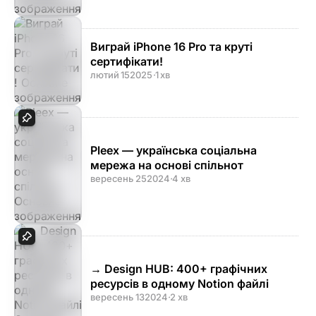
Виграй iPhone 16 Pro та круті
сертифікати!
лютий 15
2025
·
1 хв
Pleex — українська соціальна
мережа на основі спільнот
вересень 25
2024
·
4 хв
→ Design HUB: 400+ графічних
ресурсів в одному Notion файлі
вересень 13
2024
·
2 хв