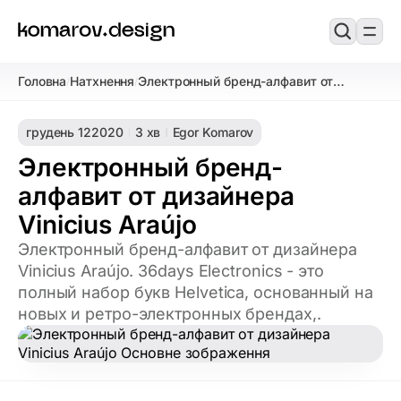
Головна
Натхнення
Электронный бренд-алфавит от
/
/
дизайнера Vinicius Araújo
грудень 12
2020
3 хв
Egor Komarov
Электронный бренд-
алфавит от дизайнера
Vinicius Araújo
Электронный бренд-алфавит от дизайнера
Vinicius Araújo. 36days Electronics - это
полный набор букв Helvetica, основанный на
новых и ретро-электронных брендах,.