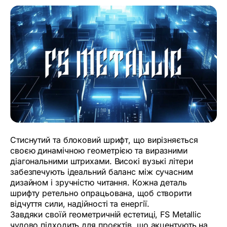
Стиснутий та блоковий шрифт, що вирізняється
своєю динамічною геометрією та виразними
діагональними штрихами. Високі вузькі літери
забезпечують ідеальний баланс між сучасним
дизайном і зручністю читання. Кожна деталь
шрифту ретельно опрацьована, щоб створити
відчуття сили, надійності та енергії.
Завдяки своїй геометричній естетиці, FS Metallic
чудово підходить для проєктів, що акцентують на