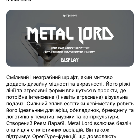
Сміливий і незграбний шрифт, який миттєво
додасть дизайну міцності та виразності. Його різкі
лінії та агресивні форми впишуться в проєкти, де
потрібна інтенсивна (і навіть агресивна) візуальна
подача. Сильний вплив естетики хеві-металу робить
його ідеальним для афіш, обкладинок, брендингу та
логотипів у тематиці музики та контркультури.
Створений Реєм Ларабі, Metal Lord включає безліч
опцій для стилістичних варіацій. Він також
підтримує OpenType-функції, що дозволяють