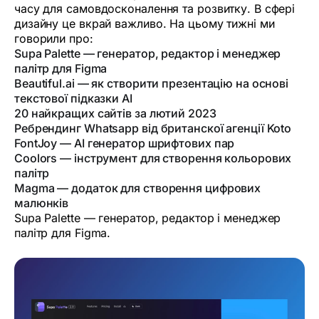
часу для самовдосконалення та розвитку. В сфері
дизайну це вкрай важливо. На цьому тижні ми
говорили про:
Supa Palette — генератор, редактор і менеджер
палітр для Figma
Beautiful.ai — як створити презентацію на основі
текстової підказки AI
20 найкращих сайтів за лютий 2023
Ребрендинг Whatsapp від британскої агенції Koto
FontJoy — АI генератор шрифтових пар
Coolors — інструмент для створення кольорових
палітр
Magma — додаток для створення цифрових
малюнків
Supa Palette — генератор, редактор і менеджер
палітр для Figma.