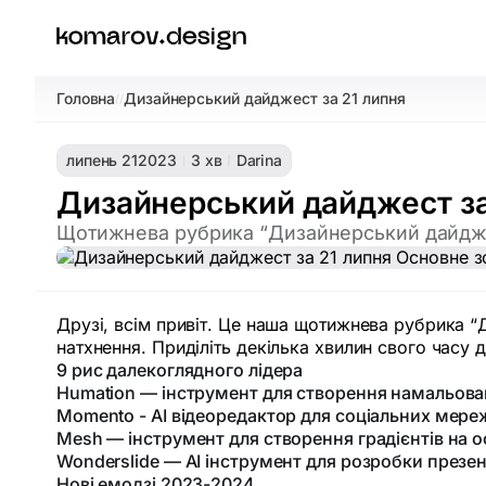
Головна
Дизайнерський дайджест за 21 липня
/
/
липень 21
2023
3 хв
Darina
Дизайнерський дайджест за
Щотижнева рубрика “Дизайнерський дайдже
Друзі, всім привіт. Це наша щотижнева рубрика “
натхнення. Приділіть декілька хвилин свого часу
9 рис далекоглядного лідера
Humation — інструмент для створення намальова
Momento - AI відеоредактор для соціальних мере
Mesh — інструмент для створення градієнтів на 
Wonderslide — AI інструмент для розробки презен
Нові емодзі 2023-2024