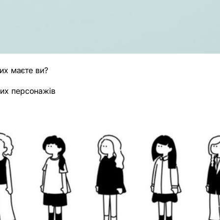
них маєте ви?
них персонажів