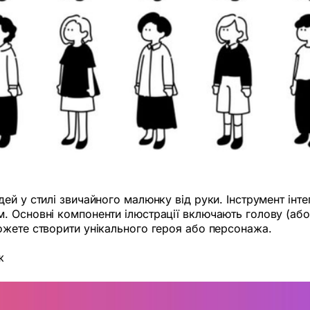
й у стилі звичайного малюнку від руки. Інструмент інтегр
 Основні компоненти ілюстрації включають голову (або з
ожете створити унікального героя або персонажа.
ж