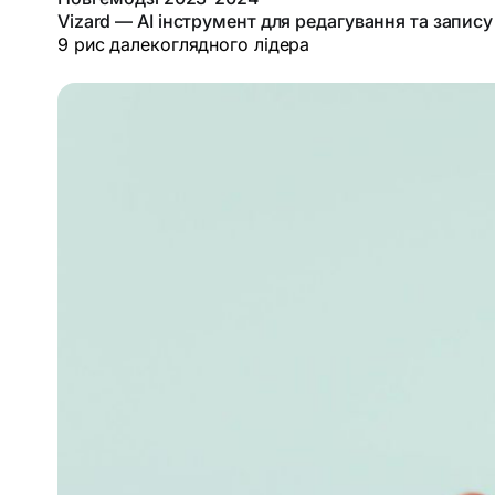
Vizard — AI інструмент для редагування та запису
9 рис далекоглядного лідера