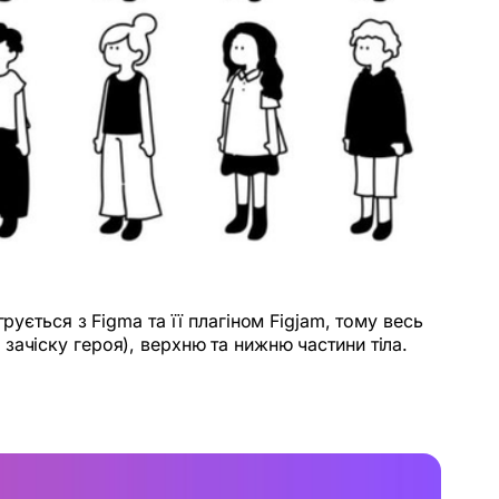
ується з Figma та її плагіном Figjam, тому весь
ачіску героя), верхню та нижню частини тіла.