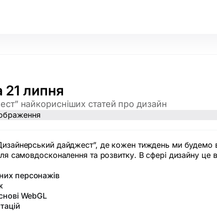
 21 липня
ст” найкорисніших статей про дизайн
Дизайнерський дайджест”, де кожен тиждень ми будемо в
 для самовдосконалення та розвитку. В сфері дизайну це
них персонажів
ж
основі WebGL
тацій