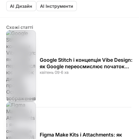
AI Дизайн
AI Інструменти
Схожі статті
Google Stitch і концепція Vibe Design:
як Google переосмислює початок
дизайн-процесу
квітень 09
·
6 хв
Figma Make Kits і Attachments: як