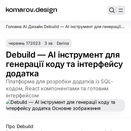
Головна
AI Дизайн
Debuild — AI інструмент для генерації
/
/
коду та інтерфейсу додатка
червень 17
2023
3 хв
Darina
Debuild — AI інструмент для
генерації коду та інтерфейсу
додатка
Платформа для розробки додатків із SQL-
кодом, React компонентами та готовим
інтерфейсом
Про Debuild