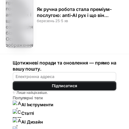
Як ручна робота стала преміум-
послугою: anti-AI рух і що він
означає для бізнесу
березень 25
·
5 хв
Щотижневі поради та оновлення — прямо на
вашу пошту.
Підписатися
✨ Лише найцікавіше.
Популярні теги
AI Інструменти
Статті
AI Дизайн