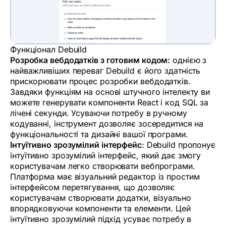
Функціонал Debuild
Розробка вебдодатків з готовим кодом:
однією з
найважливіших переваг Debuild є його здатність
прискорювати процес розробки вебдодатків.
Завдяки функціям на основі штучного інтелекту ви
можете генерувати компоненти React і код SQL за
лічені секунди. Усуваючи потребу в ручному
кодуванні, інструмент дозволяє зосередитися на
функціональності та дизайні вашої програми.
Інтуїтивно зрозумілий інтерфейс
: Debuild пропонує
інтуїтивно зрозумілий інтерфейс, який дає змогу
користувачам легко створювати вебпрограми.
Платформа має візуальний редактор із простим
інтерфейсом перетягування, що дозволяє
користувачам створювати додатки, візуально
впорядковуючи компоненти та елементи. Цей
інтуїтивно зрозумілий підхід усуває потребу в