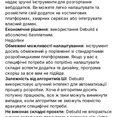
надає зручні інструменти для розгортання
вебдодатків. Ви можете легко налаштувати та
розмістити свій додаток на хостингових
платформах, хмарних сервісах або інтегрувати
власний домен.
Економічне рішення
: використання Debuild є
абсолютно безплатним.
Недоліки
Обмежені можливості налаштування
: інструмент
досить обмежений у порівнянні зі стандартними
розробницькими платформами. Якщо у вас є
специфічні потреби або потрібно налаштувати
складні аспекти додатка та дизайну, програма
скоріш за все вам не підійде.
Залежність від алгоритмів ШІ
: Debuild
використовує штучний інтелект для автоматизації
процесу розробки. Хоча й алгоритми досить
потужно працюють, все ж таки можуть виникнути
випадки, коли алгоритми не зможуть повністю
врахувати специфічні потреби.
Не виконає складні проєкти
: Debuild не впорається