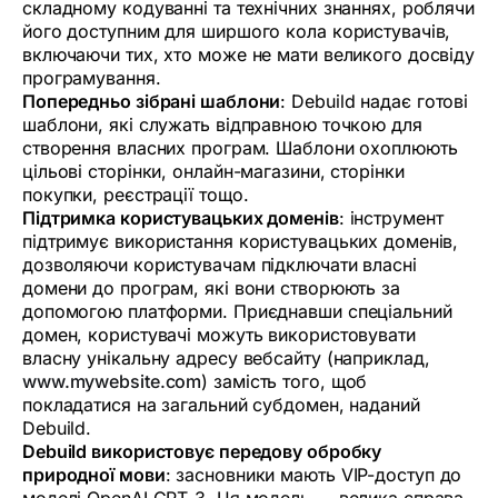
складному кодуванні та технічних знаннях, роблячи
його доступним для ширшого кола користувачів,
включаючи тих, хто може не мати великого досвіду
програмування.
Попередньо зібрані шаблони
: Debuild надає готові
шаблони, які служать відправною точкою для
створення власних програм. Шаблони охоплюють
цільові сторінки, онлайн-магазини, сторінки
покупки, реєстрації тощо.
Підтримка користувацьких доменів
: інструмент
підтримує використання користувацьких доменів,
дозволяючи користувачам підключати власні
домени до програм, які вони створюють за
допомогою платформи. Приєднавши спеціальний
домен, користувачі можуть використовувати
власну унікальну адресу вебсайту (наприклад,
www.mywebsite.com
) замість того, щоб
покладатися на загальний субдомен, наданий
Debuild.
Debuild використовує передову обробку
природної мови
: засновники мають VIP-доступ до
моделі OpenAI GPT-3. Ця модель — велика справа