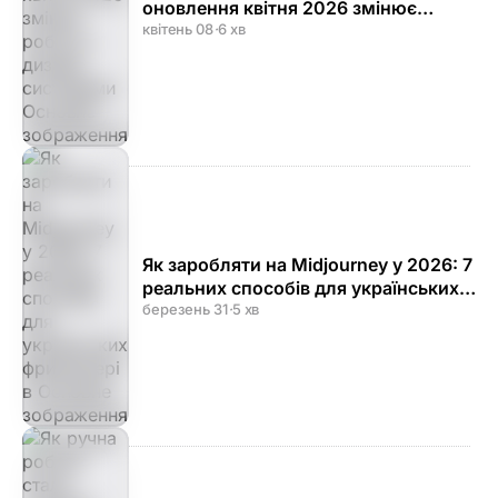
оновлення квітня 2026 змінює
роботу з дизайн-системами
квітень 08
·
6 хв
Як заробляти на Midjourney у 2026: 7
реальних способів для українських
фрилансерів
березень 31
·
5 хв