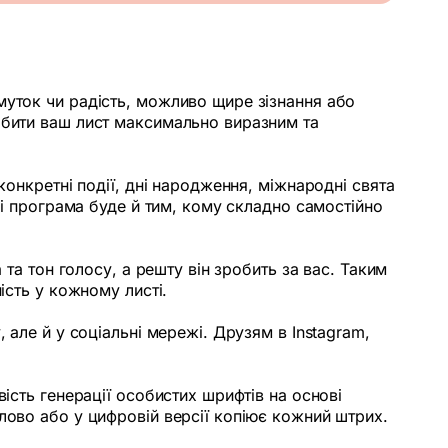
муток чи радість, можливо щире зізнання або
обити ваш лист максимально виразним та
конкретні події, дні народження, міжнародні свята
ді програма буде й тим, кому складно самостійно
 та тон голосу, а решту він зробить за вас. Таким
ість у кожному листі.
 але й у соціальні мережі. Друзям в Instagram,
ість генерації особистих шрифтів на основі
лово або у цифровій версії копіює кожний штрих.