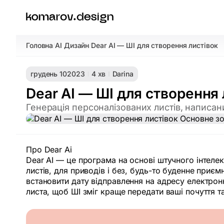
Головна
AI Дизайн
Dear AI — ШІ для створення листівок
/
/
грудень 10
2023
4 хв
Darina
Dear AI — ШІ для створення 
Генерація персоналізованих листів, написани
Про Dear Ai
Dear АІ — це програма на основі штучного інтелек
листів, для приводів і без, будь-то буденне приє
встановити дату відправлення на адресу електро
листа, щоб ШІ зміг краще передати ваші почуття т