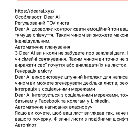
https://dearai.xyz/
Особливості Dear AI
Регульований TOV листа
Dear Ai дозволяє контролювати емоційний тон ваш
тямуще співчуття. Таким чином ви зможете макси
індивідуальним.
Автоматичне планування
З Dear AI ви ніколи не забудете про важливі дати
чи сімейні святкування. Таким чином ви точно не 
виражати свої почуття або викладати їх на листок.
Генерація вмісту
Dear AI використовує штучний інтелект для написан
чином ви можете згенерувати декілька листів, зек
Інтеграція з соціальними мережами
Dear Ai інтегрується з соціальними мережами, тож
батькам у Facebook та колегам у LinkedIn.
Автоматичне написання власноруч
Якщо ви хочете, щоб ваш лист виглядав так, наче 
вашого почерку. Фізичні листи з подібними шрифт
Автопілот