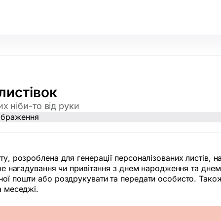
листівок
х ніби-то від руки
ту, розроблена для генерації персоналізованих листів, на
мне нагадування чи привітання з днем народження та дне
нної пошти або роздрукувати та передати особисто. Тако
а меседжі.