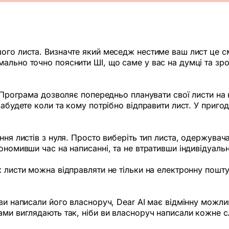
ого листа. Визначте який меседж нестиме ваш лист це с
мально точно пояснити ШІ, що саме у вас на думці та зр
. Програма дозволяє попередньо планувати свої листи на 
забудете коли та кому потрібно відправити лист. У приго
ня листів з нуля. Просто виберіть тип листа, одержувача
ономивши час на написанні, та не втративши індивідуальн
 листи можна відправляти не тільки на електронну пошту,
ви написали його власноруч, Dear AI має відмінну можлив
ами виглядають так, ніби ви власноруч написали кожне с