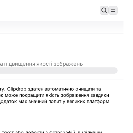
та підвищення якості зображень
ту. Clipdrop здатен автоматично очищати та
акож може покращити якість зображення завдяки
 Додаток має значний попит у великих платформ
текст або дефекти з фотографій, виділивши