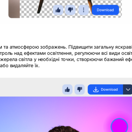
м та атмосферою зображень. Підвищити загальну яскравіс
онтроль над ефектами освітлення, регулюючи всі види осв
жерела світла у необхідні точки, створюючи бажаний еф
або видаляйте їх.