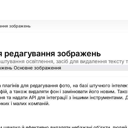
вання зображень
ля редагування зображень
штування освітлення, засіб для видалення тексту 
 плагінів для редагування фото, на базі штучного інтелек
рафій, а також видаляти фон і замінювати його новим. Т
я та надати API для інтеграції з іншими інструментами.
иких і малих компаній.
 швидко й ефективно видаляти небажані об’єкти, людей, 