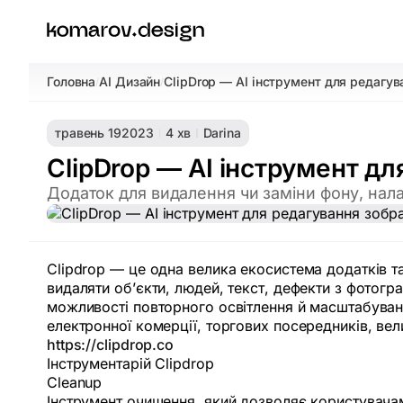
Головна
AI Дизайн
ClipDrop — AI інструмент для редагу
/
/
травень 19
2023
4 хв
Darina
ClipDrop — AI інструмент д
Додаток для видалення чи заміни фону, нала
Clipdrop — це одна велика екосистема додатків та
видаляти об’єкти, людей, текст, дефекти з фотог
можливості повторного освітлення й масштабуванн
електронної комерції, торгових посередників, вел
https://clipdrop.co
Інструментарій Clipdrop
Cleanup
Інструмент очищення, який дозволяє користувачам