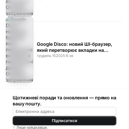
Google Disco: новий ШІ-браузер,
який перетворює вкладки на
персональні додатки
грудень 15
2025
·
6 хв
Щотижневі поради та оновлення — прямо на
вашу пошту.
Підписатися
✨ Лише найцікавіше.