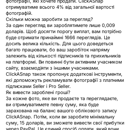
фотографії, які хочете продати. ClickASnap
отримуватиме всього 4% від загальної вартості
фотографій.
Скільки можна заробити за перегляд?
За один перегляд ви зароблятимете лише 0,009
доларів. Щоб досягти порогу виплат, вам потрібно
буде отримати принаймні 1666 переглядів. Це
досить велика кількість. Для цього доведеться
багато працювати, бо ваш заробіток напряму
залежить від кількості підписників та прихильників
на платформі. Ви повинні бути активним учасником
сайту, взаємодіяти з іншими учасниками.
ClickASnap також пропонує додаткові інструменти,
які допоможуть рекламувати фотографії з платними
підписками Seller і Pro Seller.
Як вивести зароблені гроші?
За кожне фото, яке ви продаєте та переглядаєте,
ви отримуватимете певну суму, яка буде
зарахована на баланс вашого облікового запису
ClickASnap. Потім, коли ви заробите мінімальну
суму, 15 доларів, ви зможете вивести свої прибутки
через PayPal. Це єдиний спосіб оплати, який вони