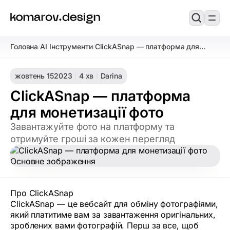
Головна
AI Інструменти
ClickASnap — платформа для
/
/
монетизації фото
жовтень 15
2023
4 хв
Darina
ClickASnap — платформа
для монетизації фото
Завантажуйте фото на платформу та
отримуйте гроші за кожен перегляд
Про ClickASnap
ClickASnap — це вебсайт для обміну фотографіями,
який платитиме вам за завантаження оригінальних,
зроблених вами фотографій. Перш за все, щоб