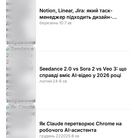
Notion, Linear, Jira: який таск-
менеджер підходить дизайн-
команді
березень 10
·
7 хв
Seedance 2.0 vs Sora 2 vs Veo 3: що
справді вміє AI-відео у 2026 році
лютий 24
·
6 хв
Як Claude перетворює Chrome на
робочого AI-асистента
грудень 22
2025
·
8 хв