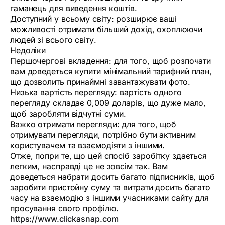
гаманець для виведення коштів.
Доступний у всьому світу: розширює ваші
можливості отримати більший дохід, охоплюючи
людей зі всього світу.
Недоліки
Першочергові вкладення: для того, щоб розпочати
вам доведеться купити мінімальний тарифний план,
що дозволить принаймні завантажувати фото.
Низька вартість перегляду: вартість одного
перегляду складає 0,009 доларів, що дуже мало,
щоб заробляти відчутні суми.
Важко отримати перегляди: для того, щоб
отримувати перегляди, потрібно бути активним
користувачем та взаємодіяти з іншими.
Отже, попри те, що цей спосіб заробітку здається
легким, насправді це не зовсім так. Вам
доведеться набрати досить багато підписників, щоб
заробити пристойну суму та витрати досить багато
часу на взаємодію з іншими учасниками сайту для
просування свого профілю.
https://www.clickasnap.com