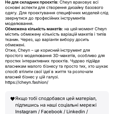
Не для складних проєктів
: Cheyn враховує всі
основні аспекти для створення дизайну базового
одягу. Для проєктування специфічних моделей слід
звернутися до професійних інструментів
моделювання.
Обмежена кількість макетів
: на цей момент Cheyn
містить обмежену кількість варіацій макетів і типів
тканин. Через, що варіанти вибору досить
обмежені.
Отже, Cheyn – це корисний інструмент для
простого моделювання 3D-макетів, особливо для
простих інтерактивних проєктів. Чудово підійде
власникам малого бізнесу та просто тих, хто шукає
спосіб втілити свої ідеї в життя та розпочати
власний бізнес у цій галузі.
https://cheyn.fashion/
Якщо тобі сподобався цей матеріал,
🖤
підпишись на наші соціальні мережі
Instagram
/
Facebook
/
Linkedin
/