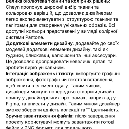
Велика бібліотека тканин та колірних рішень
:
Cheyn пропонує широкий вибір тканин та
кольорових варіацій, що дозволяє дизайнерам
легко експериментувати зі структурою тканини та
палітрами для створення унікальних образів. Всі
доступні кольори представлені у вигляді колірної
системи Pantone.
Додаткові елементи дизайну
: додавайте до своїх
моделей додаткові елементи дизайну, такі як
ґудзики, блискавки, капюшони та інші аксесуари.
Це дозволяє доопрацювати невеличкі деталі та
зробити виріб унікальним.
Інтеграція зображень і тексту
: імпортуйте графічні
зображення, фотографії чи текстові вставлення,
щоб вшити в елемент одягу. Таким чином,
дизайнери можуть попередньо створити дизайн
принту у дизайнерських програмах, наприклад у
Figma, та вписати у дизайн. Таким чином дизайнер
зможе зберегти єдність колекції та її ідентичність.
Зручне завантаження файлів
: після завершення
проєкту користувачі можуть завантажити готові
файли у PNG форматі для подальшого