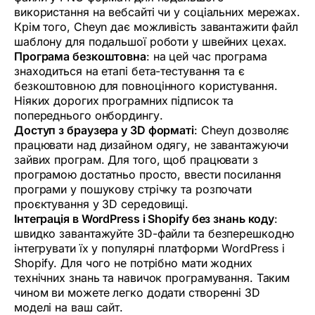
використання на вебсайті чи у соціальних мережах.
Крім того, Cheyn дає можливість завантажити файл
шаблону для подальшої роботи у швейних цехах.
Програма безкоштовна
: на цей час програма
знаходиться на етапі бета-тестування та є
безкоштовною для повноцінного користування.
Ніяких дорогих програмних підписок та
попереднього онбордингу.
Доступ з браузера у 3D форматі
: Cheyn дозволяє
працювати над дизайном одягу, не завантажуючи
зайвих програм. Для того, щоб працювати з
програмою достатньо просто, ввести посилання
програми у пошукову стрічку та розпочати
проєктування у 3D середовищі.
Інтеграція в WordPress і Shopify без знань коду
:
швидко завантажуйте 3D-файли та безперешкодно
інтегрувати їх у популярні платформи WordPress і
Shopify. Для чого не потрібно мати жодних
технічних знань та навичок програмування. Таким
чином ви можете легко додати створенні 3D
моделі на ваш сайт.