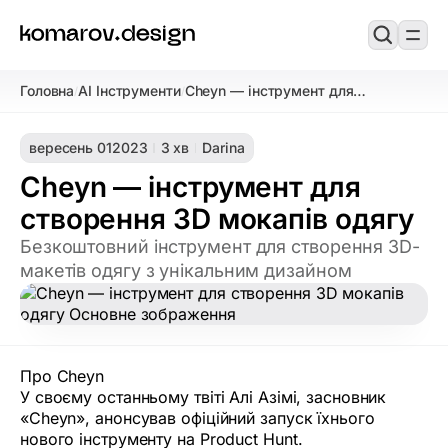
Головна
AI Інструменти
Cheyn — інструмент для
/
/
створення 3D мокапів одягу
вересень 01
2023
3 хв
Darina
Cheyn — інструмент для
створення 3D мокапів одягу
Безкоштовний інструмент для створення 3D-
макетів одягу з унікальним дизайном
Про Cheyn
У своєму останньому твіті Алі Азімі, засновник
«Cheyn», анонсував офіційний запуск їхнього
нового інструменту на Product Hunt.