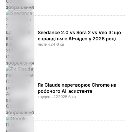
Seedance 2.0 vs Sora 2 vs Veo 3: що
справді вміє AI-відео у 2026 році
лютий 24
·
6 хв
Як Claude перетворює Chrome на
робочого AI-асистента
грудень 22
2025
·
8 хв