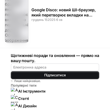
Google Disco: новий ШІ-браузер,
який перетворює вкладки на
персональні додатки
грудень 15
2025
·
6 хв
Щотижневі поради та оновлення — прямо на
вашу пошту.
Підписатися
✨ Лише найцікавіше.
Популярні теги
AI Інструменти
Статті
AI Дизайн