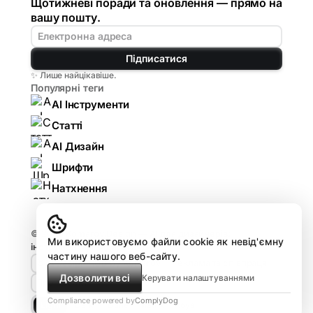
Щотижневі поради та оновлення — прямо на
вашу пошту.
Підписатися
✨ Лише найцікавіше.
Популярні теги
AI Інструменти
Статті
AI Дизайн
Шрифти
Натхнення
© 2026
Komarov.Design — AI для дизайнерів:
Ми використовуємо файли cookie як невід'ємну
інструменти, гайди, огляди
.
частину нашого веб-сайту.
🤘🏻 Design HUB by Komarov
Реклама та співпраця
Дозволити всі
Керувати налаштуваннями
Про проєкт
Compliance powered by
ComplyDog
Light
Dark
Dune
Matrix
Royal