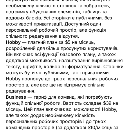
необмежену кількість сторінок та зображень,
підтримку вбудованих елементів, таблиць та
кодових блоків. Усі сторінки є публічними, без
можливості приватизації. Доступний один
персональний робочий простір, але функція
спільного редагування відсутня.
Hobby
— платний план за $5 на місяць,
розроблений для більш просунутих користувачів.
Він включає всі функції базового плану, а також
додаткові можливості: налаштування вирівнювання
тексту, шрифтів, кольорів і форматування. Сторінки
можуть бути як публічними, так і приватними.
Hobby пропонує до трьох персональних робочих
просторів, але все ще не підтримує спільне
редагування.
Business
— тариф для команд, які потребують
функцій спільної роботи. Вартість складає $39 на
місяць. Цей план включає всі можливості Hobby,
але також додає необмежену кількість
персональних робочих просторів і до трьох
командних просторів (за додаткові $10/місяць за