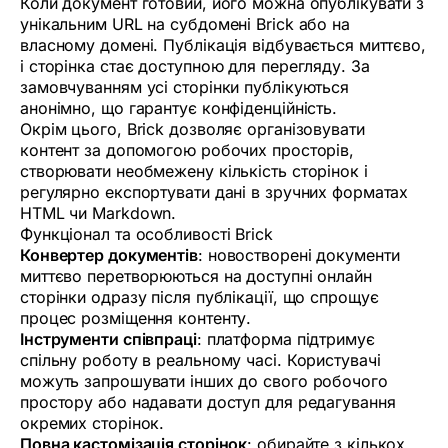
Коли документ готовий, його можна опублікувати з
унікальним URL на субдомені Brick або на
власному домені. Публікація відбувається миттєво,
і сторінка стає доступною для перегляду. За
замовчуванням усі сторінки публікуються
анонімно, що гарантує конфіденційність.
Окрім цього, Brick дозволяє організовувати
контент за допомогою робочих просторів,
створювати необмежену кількість сторінок і
регулярно експортувати дані в зручних форматах
HTML чи Markdown.
Функціонал та особливості Brick
Конвертер документів
: новостворені документи
миттєво перетворюються на доступні онлайн
сторінки одразу після публікації, що спрощує
процес розміщення контенту.
Інструменти співпраці
: платформа підтримує
спільну роботу в реальному часі. Користувачі
можуть запрошувати інших до свого робочого
простору або надавати доступ для редагування
окремих сторінок.
Повна кастомізація сторінок
: обирайте з кількох