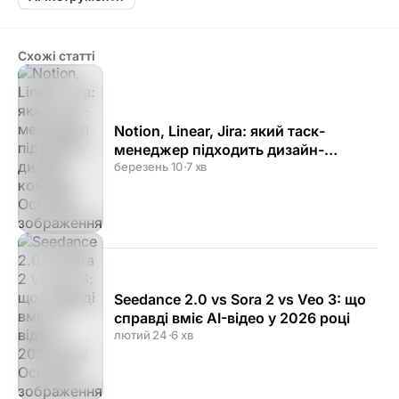
Схожі статті
Notion, Linear, Jira: який таск-
менеджер підходить дизайн-
команді
березень 10
·
7 хв
Seedance 2.0 vs Sora 2 vs Veo 3: що
справді вміє AI-відео у 2026 році
лютий 24
·
6 хв