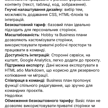
контенту (текст, таблиці, код, зображення).
Гнучкі налаштування дизайну
: вибір тем,
можливість додавання CSS, HTML-блоків та
інтеграцій.
Безкоштовний тариф
: базовий план ідеально
підходить для персональних сторінок.
Масштабованість
: Hobby та Business плани
дозволяють кастомізувати сторінки,
використовувати приватні робочі простори та
працювати в команді.
Доступність інтеграцій
: Сторонні сервіси, на
кшталт, Google Analytics, легко додати до проєкту.
Підтримка експорту
: Дані можна експортувати в
HTML або Markdown, що корисно для резервного
копіювання чи міграції.
Співпраця в команді
: Business план пропонує
функції спільного редагування, що зручно для
командних проєктів.
Недоліки:
Обмеження безкоштовного тарифу
: Basic план не
дозволяє використовувати приватні сторінки чи