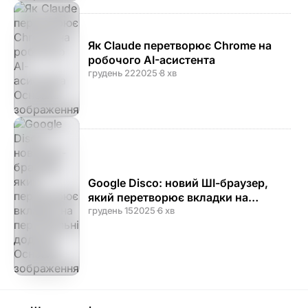
Як Claude перетворює Chrome на
робочого AI-асистента
грудень 22
2025
·
8 хв
Google Disco: новий ШІ-браузер,
який перетворює вкладки на
персональні додатки
грудень 15
2025
·
6 хв