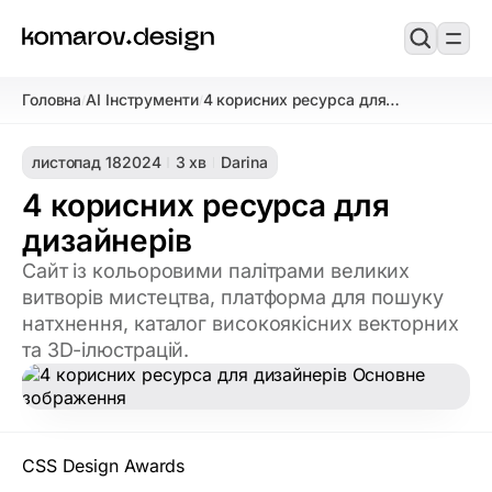
Головна
AI Інструменти
4 корисних ресурса для
/
/
дизайнерів
листопад 18
2024
3 хв
Darina
4 корисних ресурса для
дизайнерів
Cайт із кольоровими палітрами великих
витворів мистецтва, платформа для пошуку
натхнення, каталог високоякісних векторних
та 3D-ілюстрацій.
CSS Design Awards