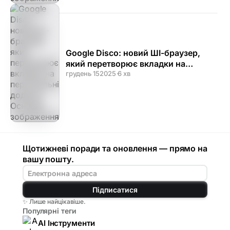
Google Disco: новий ШІ-браузер,
який перетворює вкладки на
персональні додатки
грудень 15
2025
·
6 хв
Щотижневі поради та оновлення — прямо на
вашу пошту.
Підписатися
✨ Лише найцікавіше.
Популярні теги
AI Інструменти