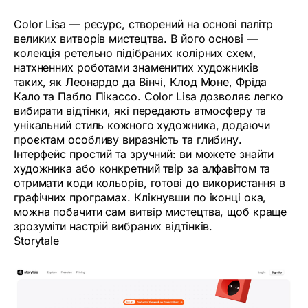
Color Lisa — ресурс, створений на основі палітр
великих витворів мистецтва. В його основі —
колекція ретельно підібраних колірних схем,
натхненних роботами знаменитих художників
таких, як Леонардо да Вінчі, Клод Моне, Фріда
Кало та Пабло Пікассо. Color Lisa дозволяє легко
вибирати відтінки, які передають атмосферу та
унікальний стиль кожного художника, додаючи
проєктам особливу виразність та глибину.
Інтерфейс простий та зручний: ви можете знайти
художника або конкретний твір за алфавітом та
отримати коди кольорів, готові до використання в
графічних програмах. Клікнувши по іконці ока,
можна побачити сам витвір мистецтва, щоб краще
зрозуміти настрій вибраних відтінків.
Storytale