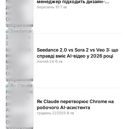
менеджер підходить дизайн-
команді
березень 10
·
7 хв
Seedance 2.0 vs Sora 2 vs Veo 3: що
справді вміє AI-відео у 2026 році
лютий 24
·
6 хв
Як Claude перетворює Chrome на
робочого AI-асистента
грудень 22
2025
·
8 хв