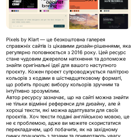
Pixels by Klart — це безкоштовна галерея
справжніх сайтів із цікавими дизайн-рішеннями, яка
регулярно поповнюється з 2016 року. Цей ресурс
стане чудовим джерелом натхнення та допоможе
знайти оригінальні ідеї для вашого наступного
проєкту. Кожен проект супроводжується палітрою
кольорів з кодами в шістнадцятковому форматі,
що робить процес вибору кольорів зручним та
інтуїтивно зрозумілим.
Автор ресурсу зазначає, що на сайті можна знайти
не тільки відмінні референси для дизайну, але й
хороші тексти, які можна адаптувати для своїх
проєктів. Хоч тексти подані англійською мовою, це
не є проблемою, адже ви можете скористатися
перекладачем, щоб побачити, як на західному
ринку працюють з тезами та привертають увагу