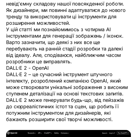
невід'ємну складову нашої повсякденної роботи.
Як дизайнери, ми повинні адаптуватися до нового
тренду та використовувати ці інструменти для
розширення можливостей.
У цій статті ми познайомимось з чотирма AI
інструментами для генерації зображень / іконок.
Варто зазначити, що деякі з них все ще
перебувають на ранній стадії розробки та далекі
від ідеалу. Але, сподіваюся, найближчим часом
розробники це виправлять.
DALL·E 2 - OpenAI‍
DALL·E 2 – це сучасний інструмент штучного
інтелекту, розроблений компанією OpenAI, який
може створювати унікальні зображення з високим
ступенем деталізації на основі текстових запитів.
DALL·E 2 може генерувати будь-що, від пейзажів
до сюрреалістичних істот та сцен, що робить її
потужним інструментом для дизайнерів, які
бажають розширити свої творчі можливості.