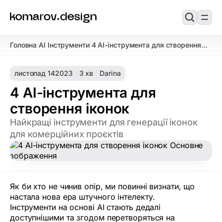
Головна
AI Інструменти
4 АI-інструмента для створення
/
/
іконок
листопад 14
2023
3 хв
Darina
4 АI-інструмента для
створення іконок
Найкращі інструменти для генерації іконок
для комерційних проєктів
Як би хто не чинив опір, ми повинні визнати, що
настала нова ера штучного інтелекту.
Інструменти на основі AI стають дедалі
доступнішими та згодом перетворяться на