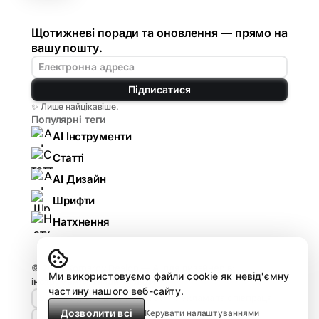
Щотижневі поради та оновлення — прямо на
вашу пошту.
Підписатися
✨ Лише найцікавіше.
Популярні теги
AI Інструменти
Статті
AI Дизайн
Шрифти
Натхнення
© 2026
Komarov.Design — AI для дизайнерів:
Ми використовуємо файли cookie як невід'ємну
інструменти, гайди, огляди
.
частину нашого веб-сайту.
🤘🏻 Design HUB by Komarov
Реклама та співпраця
Дозволити всі
Керувати налаштуваннями
Про проєкт