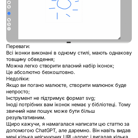
Переваги:
Всі іконки виконані в одному стилі, мають однакову
товщину обведення;
Можна легко створити власний набір іконок;
Це абсолютно безкоштовно.
Недоліки:
Якщо ви погано малюєте, створити малюнок буде
непросто;
Інструмент не підтримує формат svg;
Іноді потрібних вам іконок немає у бібліотеці. Тому
звичний нам пошук може бути більш
результативним.
Щиро кажучи, я намагалася написати цю статтю за
допомогою ChatGPT, але даремно. Він навіть видав
мені кілька неіснуючих URL-адрес і вигадав кілька