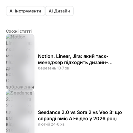
AI Інструменти
AI Дизайн
Схожі статті
Notion, Linear, Jira: який таск-
менеджер підходить дизайн-
команді
березень 10
·
7 хв
Seedance 2.0 vs Sora 2 vs Veo 3: що
справді вміє AI-відео у 2026 році
лютий 24
·
6 хв