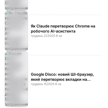
Як Claude перетворює Chrome на
робочого AI-асистента
грудень 22
2025
·
8 хв
Google Disco: новий ШІ-браузер,
який перетворює вкладки на
персональні додатки
грудень 15
2025
·
6 хв