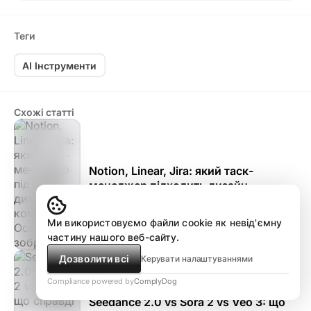
Теги
AI Інструменти
Схожі статті
Notion, Linear, Jira: який таск-
менеджер підходить дизайн-
команді
березень 10
·
7 хв
Ми використовуємо файли cookie як невід'ємну
частину нашого веб-сайту.
Дозволити всі
Керувати налаштуваннями
Compliance powered by
ComplyDog
Seedance 2.0 vs Sora 2 vs Veo 3: що