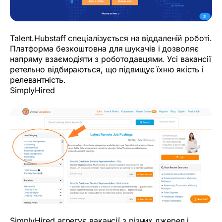
Talent.Hubstaff спеціалізується на віддаленій роботі.
Платформа безкоштовна для шукачів і дозволяє
напряму взаємодіяти з роботодавцями. Усі вакансії
ретельно відбираються, що підвищує їхню якість і
релевантність.
SimplyHired
SimplyHired агрегує вакансії з різних джерел і