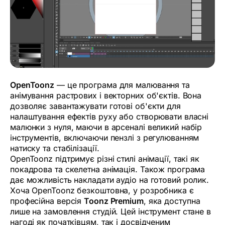
OpenToonz
— це програма для малювання та
анімування растрових і векторних об'єктів. Вона
дозволяє завантажувати готові об'єкти для
налаштування ефектів руху або створювати власні
малюнки з нуля, маючи в арсеналі великий набір
інструментів, включаючи пензлі з регулюванням
натиску та стабілізації.
OpenToonz підтримує різні стилі анімації, такі як
покадрова та скелетна анімація. Також програма
дає можливість накладати аудіо на готовий ролик.
Хоча OpenToonz безкоштовна, у розробника є
професійна версія
Toonz Premium
, яка доступна
лише на замовлення студій. Цей інструмент стане в
нагоді як початківцям, так і досвідченим