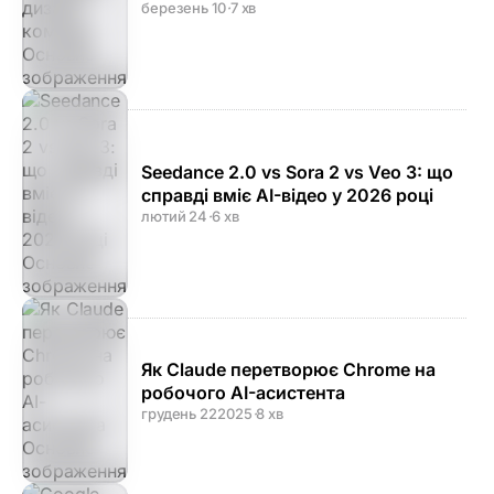
команді
березень 10
·
7 хв
Seedance 2.0 vs Sora 2 vs Veo 3: що
справді вміє AI-відео у 2026 році
лютий 24
·
6 хв
Як Claude перетворює Chrome на
робочого AI-асистента
грудень 22
2025
·
8 хв