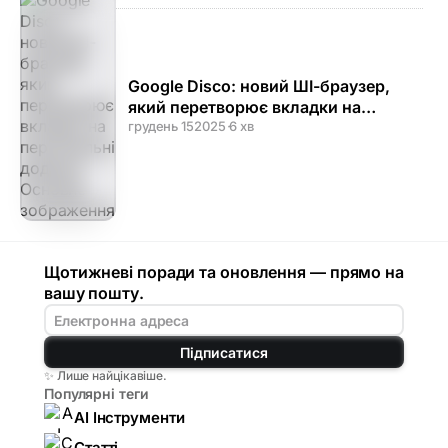
Google Disco: новий ШІ-браузер,
який перетворює вкладки на
персональні додатки
грудень 15
2025
·
6 хв
Щотижневі поради та оновлення — прямо на
вашу пошту.
Підписатися
✨ Лише найцікавіше.
Популярні теги
AI Інструменти
Статті