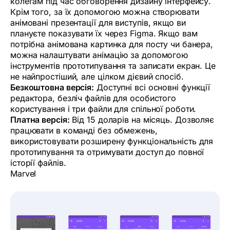
колегам під час обговорення дизайну інтерфейсу.
Крім того, за їх допомогою можна створювати
анімовані презентації для виступів, якщо ви
плануєте показувати їх через Figma. Якщо вам
потрібна анімована картинка для посту чи банера,
можна налаштувати анімацію за допомогою
інструментів прототипування та записати екран. Це
не найпростіший, але цілком дієвий спосіб.
Безкоштовна версія:
Доступні всі основні функції
редактора, безліч файлів для особистого
користування і три файли для спільної роботи.
Платна версія:
Від 15 доларів на місяць. Дозволяє
працювати в команді без обмежень,
використовувати розширену функціональність для
прототипування та отримувати доступ до повної
історії файлів.
Marvel