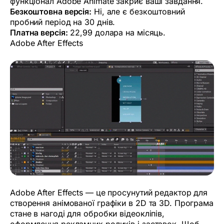
функціонал Adobe Animate закриє ваші завдання.
Безкоштовна версія:
Ні, але є безкоштовний
пробний період на 30 днів.
Платна версія:
22,99 долара на місяць.
Adobe After Effects
Adobe After Effects — це просунутий редактор для
створення анімованої графіки в 2D та 3D. Програма
стане в нагоді для обробки відеокліпів,
оформлення рекламних роликів і заставок. Щоб