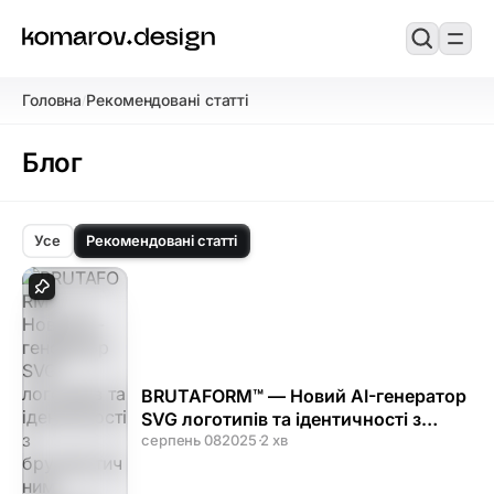
Головна
Рекомендовані статті
/
Блог
Усе
Рекомендовані статті
BRUTAFORM™ — Новий AI-генератор
SVG логотипів та ідентичності з
бруталістичним відтінком
серпень 08
2025
·
2 хв