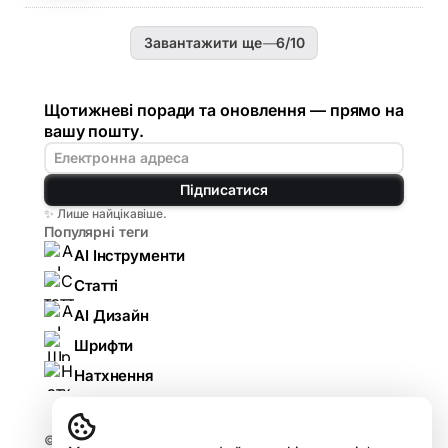
Завантажити ще
—
6
/
10
Щотижневі поради та оновлення — прямо на
вашу пошту.
Підписатися
✨ Лише найцікавіше.
Популярні теги
AI Інструменти
Статті
AI Дизайн
Шрифти
Натхнення
© 2026
Komarov.Design — AI для дизайнерів: