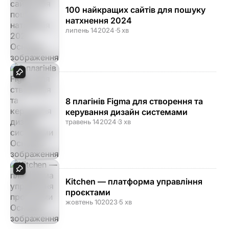
100 найкращих сайтів для пошуку
натхнення 2024
липень 14
2024
·
5 хв
8 плагінів Figma для створення та
керування дизайн системами
травень 14
2024
·
3 хв
Kitchen — платформа управління
проєктами
жовтень 10
2023
·
5 хв