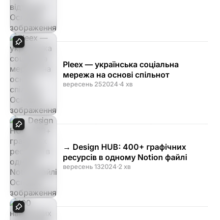
Pleex — українська соціальна
мережа на основі спільнот
вересень 25
2024
·
4 хв
→ Design HUB: 400+ графічних
ресурсів в одному Notion файлі
вересень 13
2024
·
2 хв